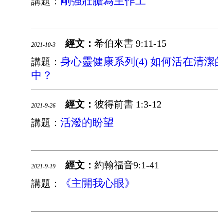
剛強壯膽為主作工
講題：
經文：
希伯來書 9:11-15
2021-10-3
身心靈健康系列(4) 如何活在清
講題：
中？
經文：
彼得前書 1:3-12
2021-9-26
活潑的盼望
講題：
經文：
約翰福音9:1-41
2021-9-19
《主開我心眼》
講題：