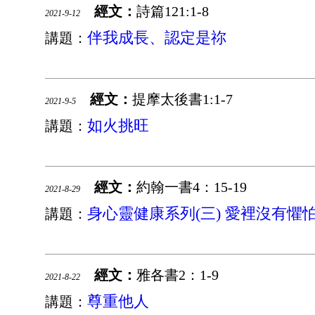
經文：
詩篇121:1-8
2021-9-12
伴我成長、認定是祢
講題：
經文：
提摩太後書1:1-7
2021-9-5
如火挑旺
講題：
經文：
約翰一書4：15-19
2021-8-29
身心靈健康系列(三) 愛裡沒有懼
講題：
經文：
雅各書2：1-9
2021-8-22
尊重他人
講題：