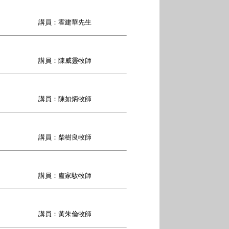
講員：霍建華先生
講員：陳威靈牧師
講員：陳如炳牧師
講員：柴樹良牧師
講員：盧家駇牧師
講員：黃朱倫牧師