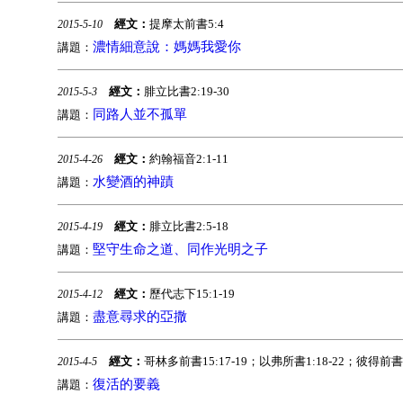
經文：
提摩太前書5:4
2015-5-10
濃情細意說：媽媽我愛你
講題：
經文：
腓立比書2:19-30
2015-5-3
同路人並不孤單
講題：
經文：
約翰福音2:1-11
2015-4-26
水變酒的神蹟
講題：
經文：
腓立比書2:5-18
2015-4-19
堅守生命之道、同作光明之子
講題：
經文：
歷代志下15:1-19
2015-4-12
盡意尋求的亞撒
講題：
經文：
哥林多前書15:17-19；以弗所書1:18-22；彼得前書1
2015-4-5
復活的要義
講題：