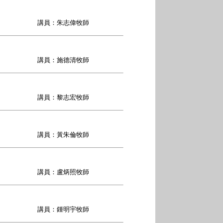
講員：朱志偉牧師
講員：施德清牧師
講員：黎志宏牧師
講員：黃朱倫牧師
講員：盧炳照牧師
講員：鍾明宇牧師