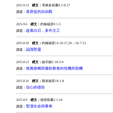
經文：
哥林多前書8:1-9:27
2015-9-13
基督徒的自由觀
講題：
經文：
約翰福音9:1-5
2015-9-6
趁着白日，多作主工
講題：
經文：
約翰福音14:16-17,26；16:7-13
2015-8-30
認識聖靈
講題：
經文：
啟示錄2:18-3:6
2015-8-23
推雅推喇與撒狄教會的危機與契機
講題：
經文：
路加福音18:1-8
2015-8-16
信心的禱告
講題：
經文：
彼得前書2:1-10
2015-8-9
聖潔生命與事奉
講題：