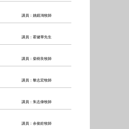
講員：姚鏡鴻牧師
講員：霍健華先生
講員：柴樹良牧師
講員：黎志宏牧師
講員：朱志偉牧師
講員：余俊銓牧師