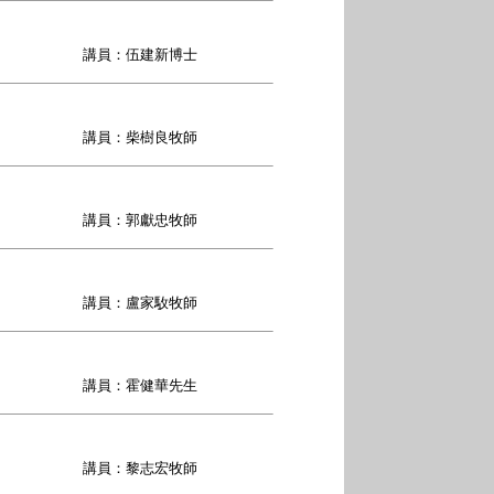
講員：伍建新博士
講員：柴樹良牧師
講員：郭獻忠牧師
講員：盧家駇牧師
講員：霍健華先生
講員：黎志宏牧師