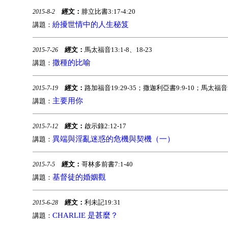
經文：
腓立比書3:17-4:20
2015-8-2
紛擾世情中的人生秘笈
講題：
經文：
馬太福音13:1-8、18-23
2015-7-26
撒種的比喻
講題：
經文：
路加福音19:29-35；撒迦利亞書9:9-10；馬太福音28
2015-7-19
主要用你
講題：
經文：
啟示錄2:12-17
2015-7-12
異端與淫亂迷惑的危機與契機（一）
講題：
經文：
哥林多前書7:1-40
2015-7-5
基督徒的婚姻觀
講題：
經文：
利未記19:31
2015-6-28
CHARLIE 是甚麼？
講題：