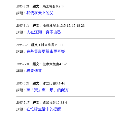
經文：
馬太福音6:9下
2015-6-21
我們在天上的父
講題：
經文：
撒母耳記上13:5-15, 15:18-23
2015-6-14
人在江湖，身不由己
講題：
經文：
腓立比書1:1-11
2015-6-7
在基督裏更親密更喜樂
講題：
經文：
提摩太後書4:1-2
2015-5-31
務要傳道
講題：
經文：
腓立比書3:1-16
2015-5-24
至「寶」至「形」的配方
講題：
經文：
路加福音10:38-4
2015-5-17
在忙碌生活中的提醒
講題：