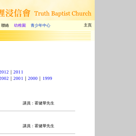
主頁
聯絡
幼稚園
青少年中心
2012
｜
2011
2002
｜
2001
｜
2000
｜
1999
講員：霍健華先生
講員：霍健華先生