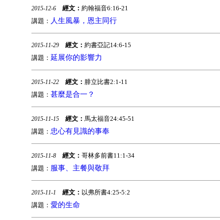
經文：
約翰福音6:16-21
2015-12-6
人生風暴，恩主同行
講題：
經文：
約書亞記14:6-15
2015-11-29
延展你的影響力
講題：
經文：
腓立比書2:1-11
2015-11-22
甚麼是合一？
講題：
經文：
馬太福音24:45-51
2015-11-15
忠心有見識的事奉
講題：
經文：
哥林多前書11:1-34
2015-11-8
服事、主餐與敬拜
講題：
經文：
以弗所書4:25-5:2
2015-11-1
愛的生命
講題：