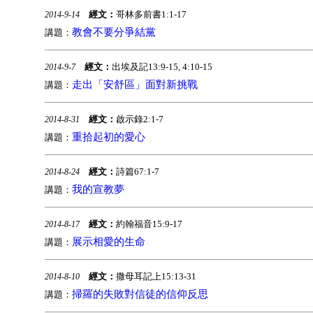
經文：
哥林多前書1:1-17
2014-9-14
教會不要分爭結黨
講題：
經文：
出埃及記13:9-15, 4:10-15
2014-9-7
走出「安舒區」面對新挑戰
講題：
經文：
啟示錄2:1-7
2014-8-31
重拾起初的愛心
講題：
經文：
詩篇67:1-7
2014-8-24
我的宣教夢
講題：
經文：
約翰福音15:9-17
2014-8-17
展示相愛的生命
講題：
經文：
撒母耳記上15:13-31
2014-8-10
掃羅的失敗對信徒的信仰反思
講題：