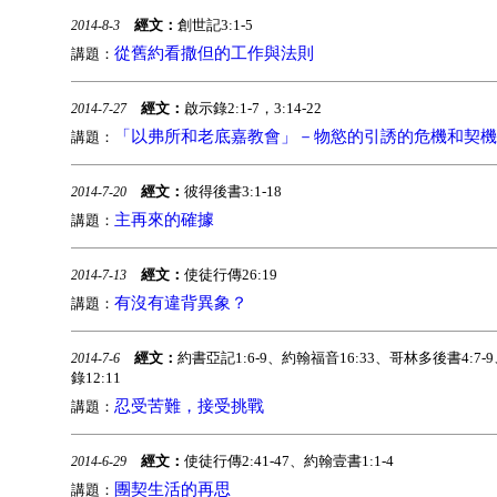
經文：
創世記3:1-5
2014-8-3
從舊約看撒但的工作與法則
講題：
經文：
啟示錄2:1-7，3:14-22
2014-7-27
「以弗所和老底嘉教會」－物慾的引誘的危機和契機
講題：
經文：
彼得後書3:1-18
2014-7-20
主再來的確據
講題：
經文：
使徒行傳26:19
2014-7-13
有沒有違背異象？
講題：
經文：
約書亞記1:6-9、約翰福音16:33、哥林多後書4:7-9
2014-7-6
錄12:11
忍受苦難，接受挑戰
講題：
經文：
使徒行傳2:41-47、約翰壹書1:1-4
2014-6-29
團契生活的再思
講題：