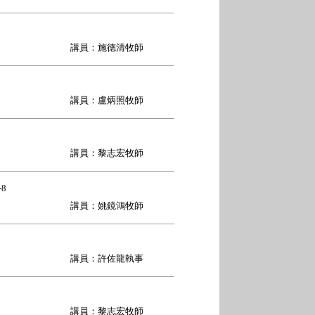
講員：施德清牧師
講員：盧炳照牧師
講員：黎志宏牧師
8
講員：姚鏡鴻牧師
講員：許佐龍執事
講員：黎志宏牧師