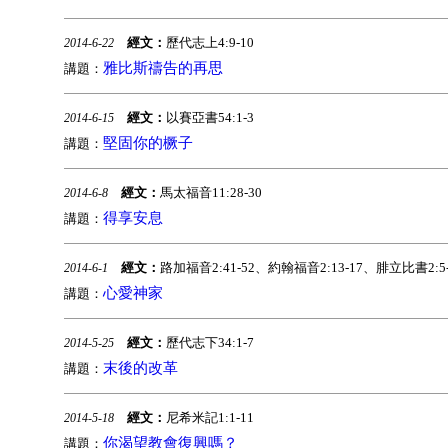
經文：
歷代志上4:9-10
2014-6-22
雅比斯禱告的再思
講題：
經文：
以賽亞書54:1-3
2014-6-15
堅固你的橛子
講題：
經文：
馬太福音11:28-30
2014-6-8
得享安息
講題：
經文：
路加福音2:41-52、約翰福音2:13-17、腓立比書2:5-
2014-6-1
心愛神家
講題：
經文：
歷代志下34:1-7
2014-5-25
末後的改革
講題：
經文：
尼希米記1:1-11
2014-5-18
你渴望教會復興嗎？
講題：