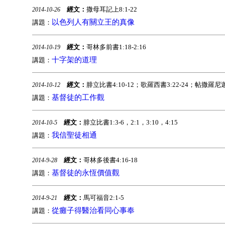
經文：
撒母耳記上8:1-22
2014-10-26
以色列人有關立王的真像
講題：
經文：
哥林多前書1:18-2:16
2014-10-19
十字架的道理
講題：
經文：
腓立比書4:10-12；歌羅西書3:22-24；帖撒羅尼迦
2014-10-12
基督徒的工作觀
講題：
經文：
腓立比書1:3-6，2:1，3:10，4:15
2014-10-5
我信聖徒相通
講題：
經文：
哥林多後書4:16-18
2014-9-28
基督徒的永恆價值觀
講題：
經文：
馬可福音2:1-5
2014-9-21
從癱子得醫治看同心事奉
講題：