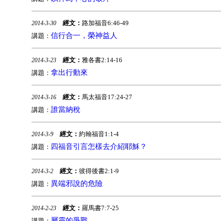
經文：
路加福音6:46-49
2014-3-30
信行合一，榮神益人
講題：
經文：
雅各書2:14-16
2014-3-23
拿出行動來
講題：
經文：
馬太福音17:24-27
2014-3-16
誰當納稅
講題：
經文：
約翰福音1:1-4
2014-3-9
四福音引言怎樣去介紹耶穌？
講題：
經文：
彼得後書2:1-9
2014-3-2
異端邪說的危險
講題：
經文：
羅馬書7:7-25
2014-2-23
屬靈的爭戰
講題：