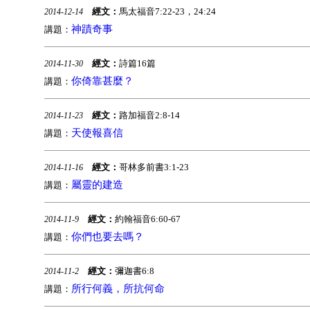
經文：
馬太福音7:22-23，24:24
2014-12-14
神蹟奇事
講題：
經文：
詩篇16篇
2014-11-30
你倚靠甚麼？
講題：
經文：
路加福音2:8-14
2014-11-23
天使報喜信
講題：
經文：
哥林多前書3:1-23
2014-11-16
屬靈的建造
講題：
經文：
約翰福音6:60-67
2014-11-9
你們也要去嗎？
講題：
經文：
彌迦書6:8
2014-11-2
所行何義，所抗何命
講題：