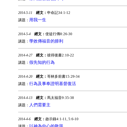
經文：
申命記34:1-12
2014-5-11
用我一生
講題：
經文：
使徒行傳8:26-30
2014-5-4
學效傳福音的腓利
講題：
經文：
彼得後書2:10-22
2014-4-27
假先知的行為
講題：
經文：
哥林多前書15:29-34
2014-4-20
行為及事奉證明基督復活
講題：
經文：
馬太福音9:35-38
2014-4-13
人們需要主
講題：
經文：
啟示錄4:1-11, 5:6-10
2014-4-6
以神為中心的敬拜
講題：