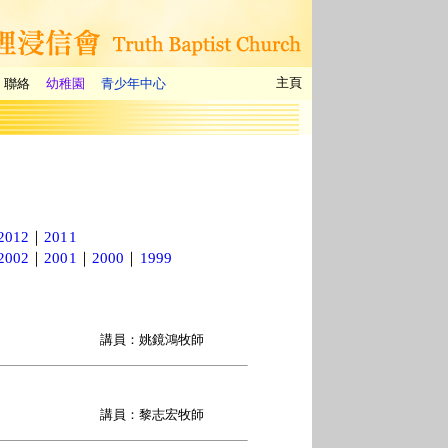
主頁
聯絡
幼稚園
青少年中心
2012
｜
2011
2002
｜
2001
｜
2000
｜
1999
講員：姚鏡鴻牧師
講員：黎志宏牧師