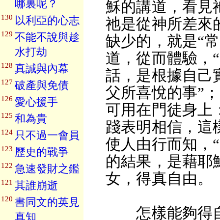
哪裏呢？
穌的講道，看見
130
以利亞的心志
祂是從神所差來
129
不能不說與趁
缺少的，就是“常
水打劫
道，從而體驗，
128
真誠與內幕
話，是根據自己
127
破產與免債
父所喜悅的事”
126
愛心援手
可用在門徒身上
125
和為貴
踐表明相信，這
124
只不過一會員
使人由行而知，
123
歷史的戰爭
的結果，是藉耶
122
急速發財之鑑
女，得真自由。
121
其誰崩逝
120
書同文的英見
怎樣能夠得自
真知