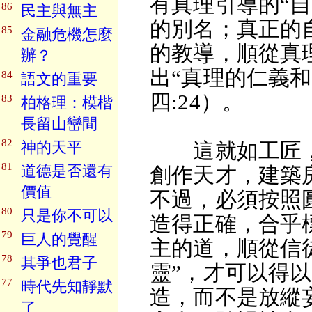
有真理引導的“
86
民主與無主
的別名；真正的
85
金融危機怎麼
的教導，順從真
辦？
出“真理的仁義和
84
語文的重要
四:24）。
83
柏格理：模楷
長留山巒間
82
神的天平
這就如工匠，
81
道德是否還有
創作天才，建築
價值
不過，必須按照
80
只是你不可以
造得正確，合乎
79
巨人的覺醒
主的道，順從信
78
其爭也君子
靈”，才可以得
77
時代先知靜默
造，而不是放縱
了