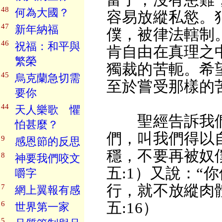
48
何為大國？
容易放縱私慾。
47
新年納福
僕，被律法轄制
46
祝福：和平與
肯自由在真理之
繁榮
獨裁的苦軛。希
45
烏克蘭急切需
至於嘗受那樣的
要你
44
天人樂歌 懼
聖經告訴我們
怕甚麼？
們，叫我們得以
9
感恩節的反思
穩，不要再被奴
8
神要我們咬文
五:1）又說：“
嚼字
行，就不放縱肉
7
網上翼報有感
五:16）
6
世界第一家
5