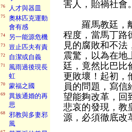
害人，貽禍社會
76
人才與器皿
75
奧林匹克運動
羅馬教廷，離
會有感
程度，當馬丁路
74
另一能源危機
見的腐敗和不法
73
豈止匹夫有責
震驚，以為在地
72
自潔或自義
廷，竟然比巴比
71
風雨過後現長
更敗壞！起初，
虹
員的問題，寫信
70
蒙福之國
69
望能夠改革，回
異族通婚的再
思
悲哀的發現，教
68
邪教與多妻邪
源，必須徹底改
風
67