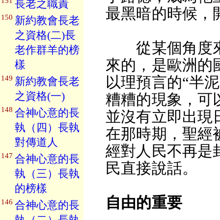
151
長老之職責
最黑暗的時候，
150
新約教會長老
之資格(二)長
從某個角度來
老作群羊的榜
來的，是歐洲的
樣
以理預言的“半
149
新約教會長老
之資格(一)
糟糟的現象，可
148
合神心意的長
並沒有立即出現
執（四）長執
在那時期，聖經
對傳道人
經對人民不再是
147
合神心意的長
民直接說話。
執（三）長執
的榜樣
自由的重要
146
合神心意的長
執（二）長執