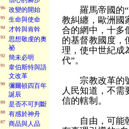
羅馬帝國的“陰
96
改變的開始
教糾纏，歐洲國
95
生命與使命
94
合的網中，十多
才幹與肯幹
93
的基督教國度，
思想敬虔的奧
祕
理，使中世紀成
92
簡未必明
代”。
91
韋伯斯特與語
文改革
宗教改革的號
90
彌爾頓四百年
人民知道，不需
誕辰
信的轄制。
89
是否不可判斷
88
有感於神舟
自由，可能朝
87
商品與人品