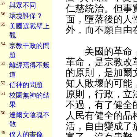
57
與眾不同
仁慈統治。但事
56
環境誰保？
面，墮落後的人
55
美國選戰壁上
外，而不願自由
觀
54
宗教干政的問
美國的革命，
題
革命，是宗教改
53
離經焉得不叛
的原則，是加爾
道
知人敗壞的可能
52
信神的問題
原則，行政，立
51
校園無神的結
不過，有了健全
果
人民有健全的品
50
達爾文陰魂不
散
活，自由變成了
49
僕人的畫像
富了，沒有患難