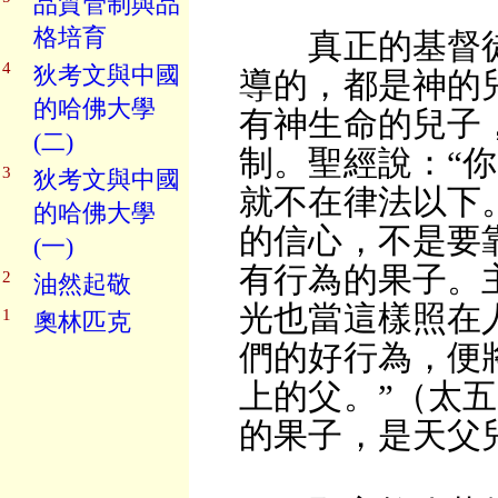
品質管制與品
格培育
真正的基督徒
4
狄考文與中國
導的，都是神的兒
的哈佛大學
有神生命的兒子
(二)
制。聖經說：“
3
狄考文與中國
就不在律法以下。
的哈佛大學
的信心，不是要
(一)
有行為的果子。
2
油然起敬
光也當這樣照在
1
奧林匹克
們的好行為，便
上的父。”（太五
的果子，是天父