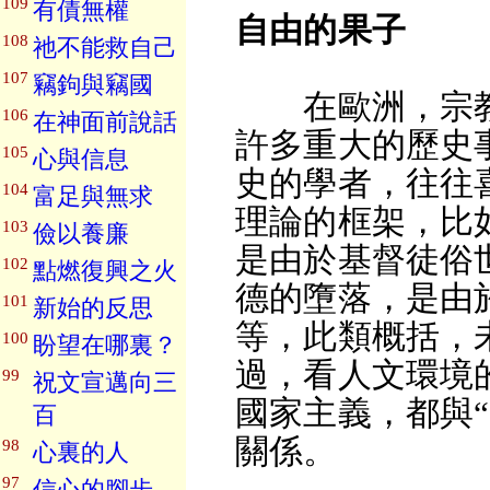
109
有債無權
自由的果子
108
祂不能救自己
107
竊鉤與竊國
在歐洲，宗教
106
在神面前說話
許多重大的歷史
105
心與信息
史的學者，往往
104
富足與無求
理論的框架，比
103
儉以養廉
是由於基督徒俗
102
點燃復興之火
德的墮落，是由
101
新始的反思
等，此類概括，
100
盼望在哪裏？
過，看人文環境
99
祝文宣邁向三
國家主義，都與
百
關係。
98
心裏的人
97
信心的腳步