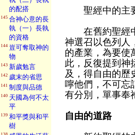
的配搭
聖經中的主要
145
合神心意的長
執（一）長執
在舊約聖經中
的資格
神選召以色列人
144
豈可奪取神的
的產業，為要使
物
此，反復提到神
143
新歲勉言
及，得自由的歷
142
歲末的省思
嚀他們，不可忘
141
制度與品德
有分別，單事奉
140
天國為何不太
平
自由的道路
139
和平獎與和平
樹
138