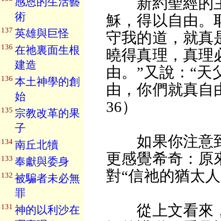
新約聖經的主
感恩的生活藝
術
穌，得以自由。
137
英雄與巨怪
守我的道，就真
136
在祂裏面生根
曉得真理，真理
建造
由。”又說：“
136
本土神學的創
由，你們就真自由
始
36）
135
宗教改革的果
子
如果你注意到
134
南丘北犢
更感覺希奇：原
133
奉獻與委身
對“信祂的猶太人
132
被騙者未必無
罪
從上文看來，
131
神的以利沙在