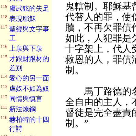
鬼轄制。耶穌基
119
盧武鉉的失足
代替人的罪，使
118
表現耶穌
贖，不再欠罪債
117
聖經與文字事
如此，人犯罪是
工
十字架上，代人
116
上泉與下泉
救恩的人，罪債
115
才跟財跟材的
差別
制。
114
愛心的另一面
113
虐奴不如為奴
馬丁路德的名
112
同情與慎言
全自由的主人，
111
新法煉鋼
督徒是完全盡責
110
赫柏特的十四
制。”
行詩