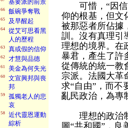
基要派的前景
可惜，“因信稱
66
飯碗爭奪戰
仰的根基，但文
65
及早醒起
被那惡者所佔據
64
從艾可思看黑
訓。沒有真理引
人的歷程
理想的境界。在
63
真或假的信仰
暴君，產生了許
62
才慧與品德
從傳統的統一教
61
美金為何失光
宗派。法國大革
60
文宣興邦與喪
求“自由”，而
邦
亂民政治，為專
59
孤獨老人的悲
哀
58
理想的政治制
近代靈恩運動
綜析
圖“共和國”，良