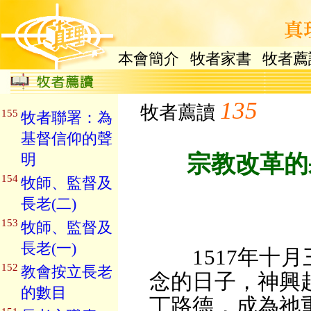
本會簡介
牧者家書
牧者薦
135
牧者薦讀
155
牧者聯署：為
基督信仰的聲
明
宗教改革的
154
牧師、監督及
長老(二)
153
牧師、監督及
長老(一)
1517年十月
152
教會按立長老
念的日子，神興
的數目
丁路德，成為祂