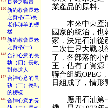
151
長老之職責
業產品的原料。
150
新約教會長老
之資格(二)長
本來中東產油
老作群羊的榜
國家的統治，也
樣
家，決定石油從
149
新約教會長老
之資格(一)
二次世界大戰以
148
合神心意的長
了，各部落的小
執（四）長執
王，佔有了資源
對傳道人
聯合組織OPEC，
147
合神心意的長
日組成了，情形
執（三）長執
的榜樣
應用石油第一
146
合神心意的長
機，是在1973
執（二）長執