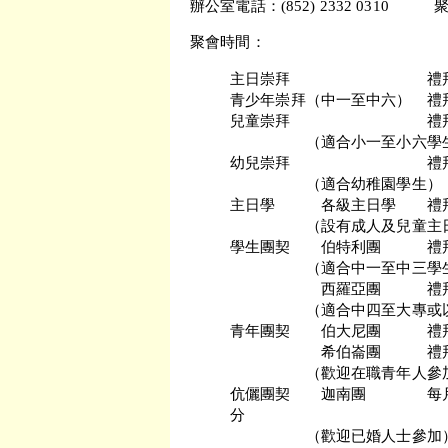
辦公室電話：(852) 2332 0310 聚會處
聚會時間：
主日崇拜 禮拜日
青少年崇拜（中一至中六） 禮
兒童崇拜 禮拜日
（適合小一至小六學
幼兒崇拜 禮拜日
（適合幼稚園學生）
主日學 各級主日學 禮拜
（設有成人及兒童主日學
學生團契 伯特利團 禮拜
（適合中一至中三學
西羅亞團 禮拜日
（適合中四至大專或以
青年團契 伯大尼團 禮拜
希伯崙團 禮拜日
（歡迎在職青年人參
伉儷團契 迦南團 每月第
分
（歡迎已婚人士參加