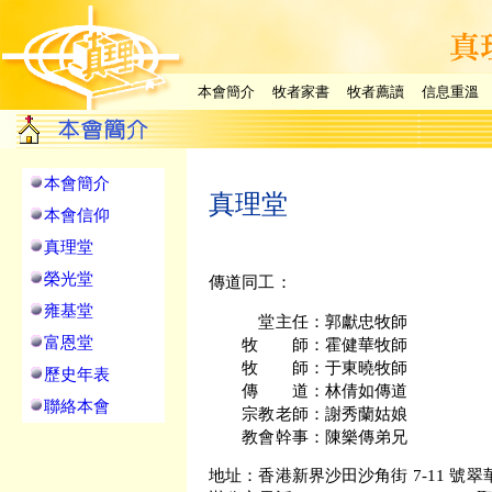
本會簡介
牧者家書
牧者薦讀
信息重溫
本會簡介
真理堂
本會信仰
真理堂
榮光堂
傳道同工：
雍基堂
堂主任：郭獻忠牧師
富恩堂
牧 師：霍健華牧師
牧 師：于東曉牧師
歷史年表
傳 道：林倩如傳道
聯絡本會
宗教老師：謝秀蘭姑娘
教會幹事：陳樂傳弟兄
地址：香港新界沙田沙角街 7-11 號