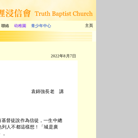
主頁
聯絡
幼稚園
青少年中心
2022年8月7日
袁錦強長老 講
基督徒說作為信徒，一生中總
色列人不都這樣想！「城是廣
）。