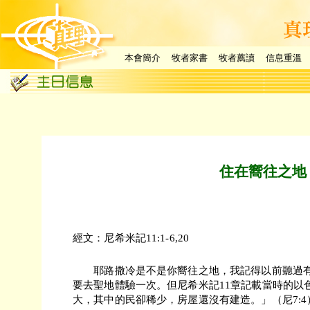
本會簡介
牧者家書
牧者薦讀
信息重溫
住在嚮往之地
經文：尼希米記11:1-6,20
耶路撒冷是不是你嚮往之地，我記得以前聽過有
要去聖地體驗一次。但尼希米記11章記載當時的以
大，其中的民卻稀少，房屋還沒有建造。」（尼7:4