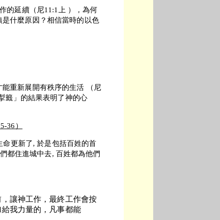
延續（尼11:1上 ），為何
鎮是什麼原因？相信當時的以色
！
能重新展開有秩序的生活 （尼
「掣籤」的結果表明了神的心
5-36）
生命更新了, 於是包括百姓的首
他們都住進城中去, 百姓都為他們
前，讓神工作，最終工作會按
加給我力量的，凡事都能