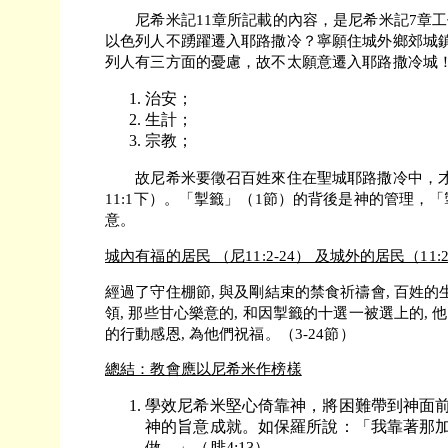
尼希米記11章所記載的內容，是尼希米記7章工作的
以色列人不踴躍遷入耶路撒冷？寧願住城外鄉郊城
列人有三方面的憂慮，故不太願意遷入耶路撒冷城
治安；
生計；
宗教；
故尼希米要徵召百姓來住在聖城耶路撒冷中，才
11:1下）。「掣籤」（1節）的背後是神的管理，
意。
城內有福的居民 （尼11:2-24） 及城外的居民（11:2
經過了守住棚節, 與及剛結束的禁食祈禱會, 百姓的
領, 那些甘心樂意的, 和因掣籤的十選一被選上的, 
的行動感恩, 為他們祝福。（3-24節）
總結：教會應以尼希米作榜樣
學效尼希米堅心倚靠神，將困難帶到神面
神的旨意成就。如保羅所說：「我靠著那
做。」（腓4:13）