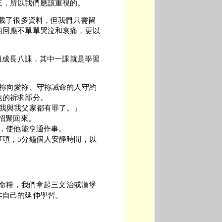
三，所以我們應該重視的。
記載了很多資料，但我們只需留
的回應不單單哭泣和哀痛，更以
。
上過成長八課，其中一課就是學習
。
，祢向愛祢、守祢誡命的人守約
他的祈求部分。
；我與我父家都有罪了。」
被招聚回來。
姓，使他能亨通作事。
事項，5分鐘個人安靜時間，以
生命糧，我們拿起三文治或漢堡
作自己的延伸學習。