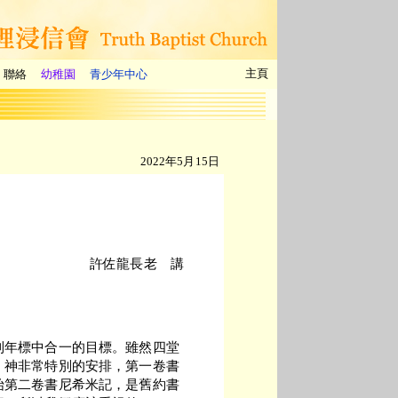
主頁
聯絡
幼稚園
青少年中心
2022年5月15日
許佐龍長老 講
到年標中合一的目標。雖然四堂
。神非常特別的安排，第一卷書
始第二卷書尼希米記，是舊約書