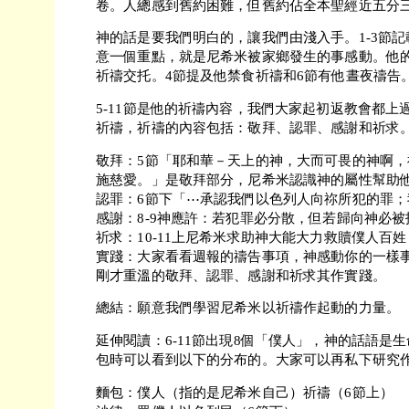
卷。人總感到舊約困難，但舊約佔全本聖經近五分
神的話是要我們明白的，讓我們由淺入手。1-3節
意一個重點，就是尼希米被家鄉發生的事感動。他
祈禱交托。4節提及他禁食祈禱和6節有他晝夜禱告
5-11節是他的祈禱內容，我們大家起初返教會都
祈禱，祈禱的內容包括：敬拜、認罪、感謝和祈求
敬拜：5節「耶和華－天上的神，大而可畏的神啊
施慈愛。」是敬拜部分，尼希米認識神的屬性幫助
認罪：6節下「⋯承認我們以色列人向祢所犯的罪
感謝：8-9神應許：若犯罪必分散，但若歸向神必
祈求：10-11上尼希米求助神大能大力救贖僕人百
實踐：大家看看週報的禱告事項，神感動你的一樣
剛才重溫的敬拜、認罪、感謝和祈求其作實踐。
總結：願意我們學習尼希米以祈禱作起動的力量。
延伸閱讀：6-11節出現8個「僕人」，神的話語是
包時可以看到以下的分布的。大家可以再私下研究
麵包：僕人（指的是尼希米自己）祈禱（6節上）