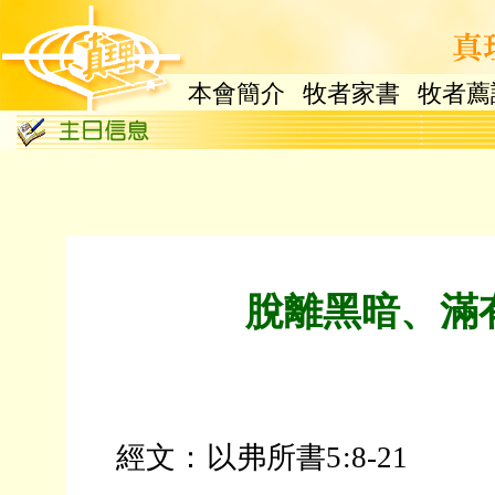
本會簡介
牧者家書
牧者薦
脫離黑暗、滿
經文：以弗所書5:8-21