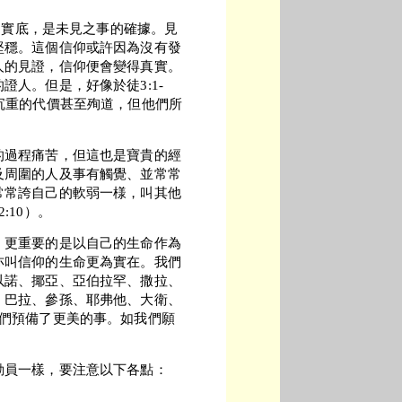
事的實底，是未見之事的確據。見
堅穩。這個信仰或許因為沒有發
人的見證，信仰便會變得真實。
人。但是，好像於徒3:1-
沉重的代價甚至殉道，但他們所
的過程痛苦，但這也是寶貴的經
及周圍的人及事有觸覺、並常常
常常誇自己的軟弱一様，叫其他
:10）。
，更重要的是以自己的生命作為
亦叫信仰的生命更為實在。我們
以諾、揶亞、亞伯拉罕、撒拉、
、巴拉、參孫、耶弗他、大衛、
他們預備了更美的事。如我們願
動員一樣，要注意以下各點：