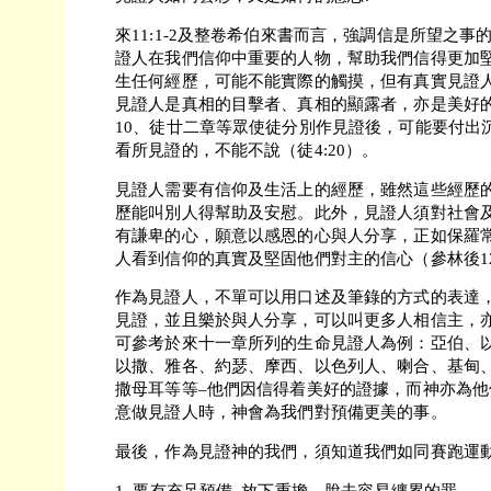
來11:1-2及整卷希伯來書而言，強調信是所望之
證人在我們信仰中重要的人物，幫助我們信得更加
生任何經歷，可能不能實際的觸摸，但有真實見證
見證人是真相的目擊者、真相的顯露者，亦是美好的證
10、徒廿二章等眾使徒分別作見證後，可能要付出
看所見證的，不能不說（徒4:20）。
見證人需要有信仰及生活上的經歷，雖然這些經歷
歷能叫別人得幫助及安慰。此外，見證人須對社會
有謙卑的心，願意以感恩的心與人分享，正如保羅
人看到信仰的真實及堅固他們對主的信心（參林後12
作為見證人，不單可以用口述及筆錄的方式的表達
見證，並且樂於與人分享，可以叫更多人相信主，
可參考於來十一章所列的生命見證人為例：亞伯、
以撒、雅各、約瑟、摩西、以色列人、喇合、基甸
撒母耳等等–他們因信得着美好的證據，而神亦為
意做見證人時，神會為我們對預備更美的事。
最後，作為見證神的我們，須知道我們如同賽跑運
1. 要有充足預備–放下重擔、脫去容易纏累的罪