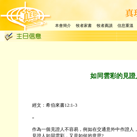
本會簡介
牧者家書
牧者薦讀
信息重溫
如同雲彩的見證
經文：希伯來書12:1-3
"
作為一個見證人不容易，例如在交通意外中作證人
見證人如同雲彩，又是如何的意思?