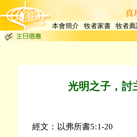
本會簡介
牧者家書
牧者薦
光明之子，討
經文：以弗所書5:1-20