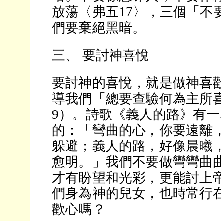
放蕩〈弗五17〉，三個「不
們要棄絕黑暗。
三、 要討神喜悅
要討神的喜悅，就是做神喜
導我們「總要查驗何為主所
9）。詩歌《義人的路》有
的：「彎曲的心，你要遠離
躲避；義人的路，好像晨曦
愈明。」我們不要做彎彎曲
才有盼望和光彩，更能討上
們身為神的兒女，也時常行
歡心嗎？