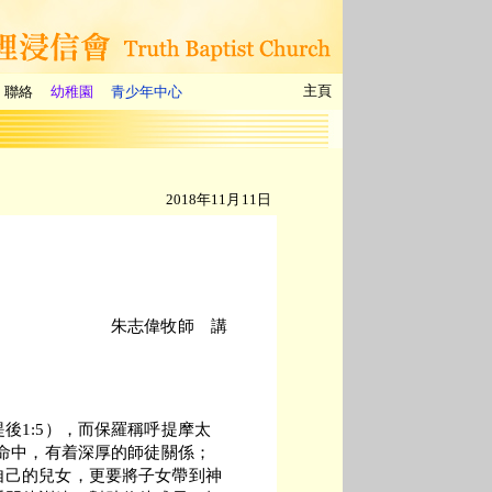
主頁
聯絡
幼稚園
青少年中心
2018年11月11日
朱志偉牧師 講
後1:5），而保羅稱呼提摩太
生命中，有着深厚的師徒關係；
自己的兒女，更要將子女帶到神