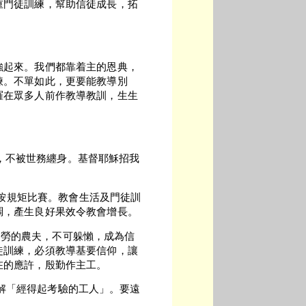
重門徒訓練，幫助信徒成長，拓
強起來。我們都靠着主的恩典，
煉。不單如此，更要能教導別
羅在眾多人前作教導教訓，生生
心志，不被世務纏身。基督耶穌招我
且要按規矩比賽。教會生活及門徒訓
調，產生良好果效令教會增長。
像勤勞的農夫，不可躲懶，成為信
徒訓練，必須教導基要信仰，讓
在的應許，殷勤作主工。
原文解「經得起考驗的工人」。要遠