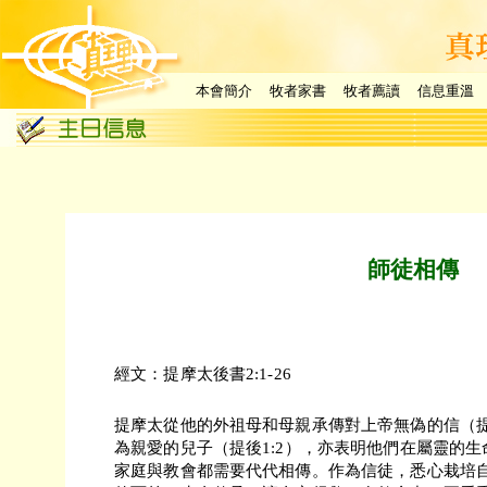
本會簡介
牧者家書
牧者薦讀
信息重溫
師徒相傳
經文：提摩太後書2:1-26
提摩太從他的外祖母和母親承傳對上帝無偽的信（提
為親愛的兒子（提後1:2），亦表明他們在屬靈的
家庭與教會都需要代代相傳。作為信徒，悉心栽培