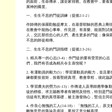
的面前，生命傳承，讓全家得救。在教會中，要看
展神的國度。
一、生生不息的門徒訓練（提後2:1-2）
作師傅的保羅勸勉提摩太，在基督耶穌的恩典上剛
在教會中能熱心事奉、作見證、有喜樂、能面對試
人，交託那些忠心的人們、產生更多的門徒；像保
不息的師徒相傳。
二、生生不息的門訓指標（提後2:3-26）
1. 精兵專一的心志(3-4)：作門徒的要有受苦的
們，我們有否成為精兵令主喜悅呢？
2. 有運動員的毅力(5)：學習運動員的毅力，並
練都要按規矩，按着聖經真理、教會章程，彼此協
3. 學習農夫的勞力(6-13)：作傳道人及導師應學
徒的榜樣。求主賜教導者有聰明及悟性，特別是門
信徒有扎實的真理基礎，被主激發熱心，堅信主同
4. 作良心無愧的工人(14-18)：「無愧的工人」
離無意思的爭論及虛談，要按正意分解真理。