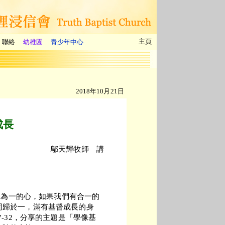
主頁
聯絡
幼稚園
青少年中心
2018年10月21日
成長
鄔天輝牧師 講
合二為一的心，如果我們有合一的
同歸於一，滿有基督成長的身
-32，分享的主題是「學像基