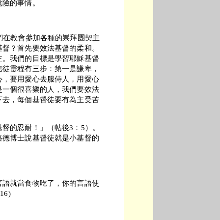
危險的事情。
們在教會參加各種的崇拜團契主
基督？首先要效法基督的柔和。
主。我們的目標是學習耶穌基督
信徒靈程有三步：第一是謙卑，
心，要用愛心去服侍人，用愛心
是一個很喜樂的人，我們要效法
下去，每個基督徒要有為主受苦
督的忍耐！」（帖後3：5）。
路德博士說基督徒就是小基督的
言語就當食物吃了，你的言語使
6)