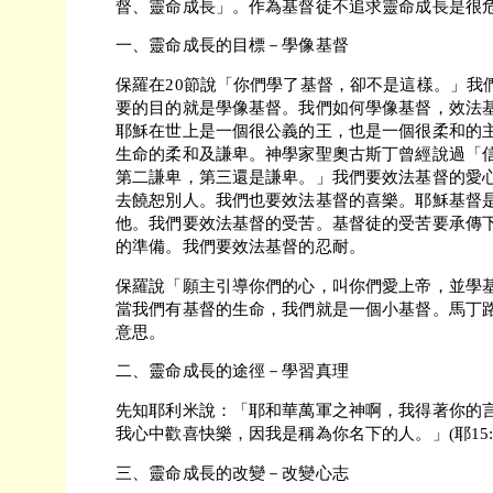
督、靈命成長」。作為基督徒不追求靈命成長是很
一、靈命成長的目標－學像基督
保羅在20節說「你們學了基督，卻不是這樣。」我
要的目的就是學像基督。我們如何學像基督，效法
耶穌在世上是一個很公義的王，也是一個很柔和的
生命的柔和及謙卑。神學家聖奧古斯丁曾經說過「
第二謙卑，第三還是謙卑。」我們要效法基督的愛
去饒恕別人。我們也要效法基督的喜樂。耶穌基督
他。我們要效法基督的受苦。基督徒的受苦要承傳
的準備。我們要效法基督的忍耐。
保羅說「願主引導你們的心，叫你們愛上帝，並學基
當我們有基督的生命，我們就是一個小基督。馬丁
意思。
二、靈命成長的途徑－學習真理
先知耶利米說：「耶和華萬軍之神啊，我得著你的
我心中歡喜快樂，因我是稱為你名下的人。」(耶15:1
三、靈命成長的改變－改變心志