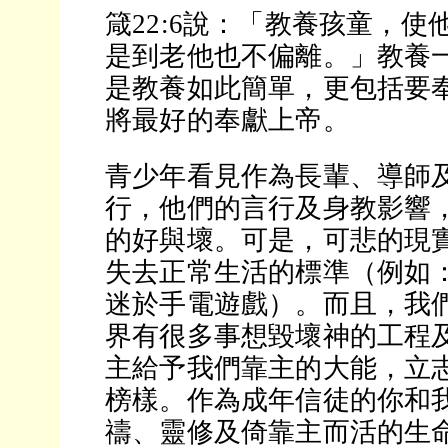
箴22:6說：「教養孩童，
是到老他也不偏離。」教養
是教養如此簡單，更包括要
將最好的奉獻上帝。
青少年看見作為長輩、導師
行，他們的言行及身教影響
的好與壞。可是，可悲的現
失去正常生活的標準（例如
迷於手電遊戲）。而且，我
界有很多事想毀壞神的工程
主給予我們靠主的大能，立
榜樣。作為成年信徒的你和
禱、靈修及倚靠主而活的生