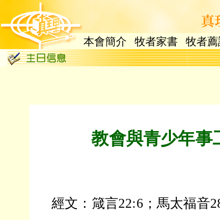
本會簡介
牧者家書
牧者薦
教會與青少年事
經文：箴言22:6；馬太福音28: