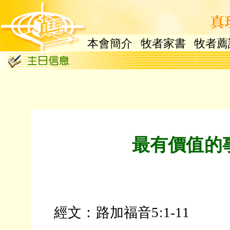
本會簡介
牧者家書
牧者薦
最有價值的
經文：路加福音5:1-11