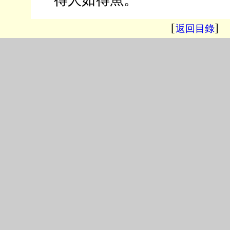
得人如得魚。
[
]
返回目錄