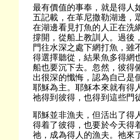
最有價值的事奉，就是得人
五記載，在革尼撒勒湖邊，
在湖邊看見打魚的人正在洗
撐開，從船上教訓人。過後
門往水深之處下網打魚，雖
得選擇聽從，結果魚多得網
船也要沉下去。忽然，彼得
出很深的懺悔，認為自己是
耶穌為主。耶穌本來就有得
祂得到彼得，也得到這些門
耶穌並非漁夫，但活出了得
得着了彼得，也要於今天得
祂，成為得人的漁夫。祂來