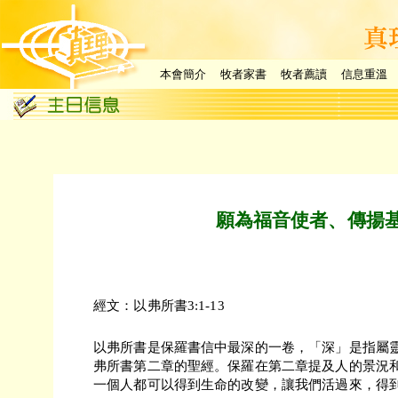
本會簡介
牧者家書
牧者薦讀
信息重溫
願為福音使者、傳揚
經文：以弗所書3:1-13
以弗所書是保羅書信中最深的一卷，「深」是指屬
弗所書第二章的聖經。保羅在第二章提及人的景況
一個人都可以得到生命的改變，讓我們活過來，得