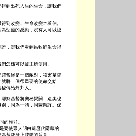
們得到出死入生的生命，讓我們
以得到改變。生命改變本着信。
因為聖靈的感動，沒有人可以認
見證，讓我們看到呂牧師生命得
我們怎樣可以被主所使用。
保羅曾經是一個敵對，殺害基督
神就將一個很重要的使命交給
奧秘傳給外邦人。
。耶穌基督將奧秘揭開，這奧秘
後嗣，同為一體，同蒙應許。保
同的族群。
就是要使眾人明白這歷代隱藏的
成為基督身上肢體的旨意。