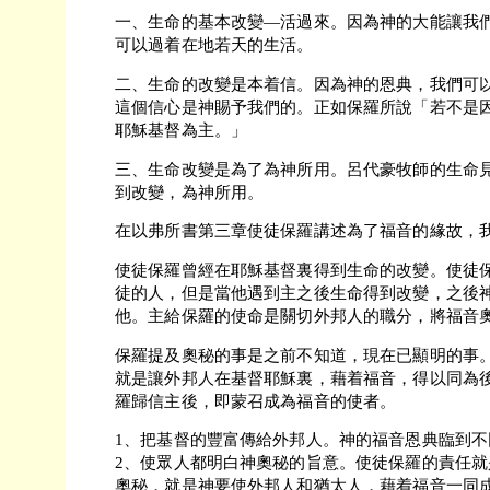
一、生命的基本改變—活過來。因為神的大能讓我
可以過着在地若天的生活。
二、生命的改變是本着信。因為神的恩典，我們可
這個信心是神賜予我們的。正如保羅所說「若不是
耶穌基督為主。」
三、生命改變是為了為神所用。呂代豪牧師的生命
到改變，為神所用。
在以弗所書第三章使徒保羅講述為了福音的緣故，
使徒保羅曾經在耶穌基督裏得到生命的改變。使徒
徒的人，但是當他遇到主之後生命得到改變，之後
他。主給保羅的使命是關切外邦人的職分，將福音
保羅提及奧秘的事是之前不知道，現在已顯明的事
就是讓外邦人在基督耶穌裏，藉着福音，得以同為
羅歸信主後，即蒙召成為福音的使者。
1、把基督的豐富傳給外邦人。神的福音恩典臨到不
2、使眾人都明白神奧秘的旨意。使徒保羅的責任
奧秘，就是神要使外邦人和猶太人，藉着福音一同