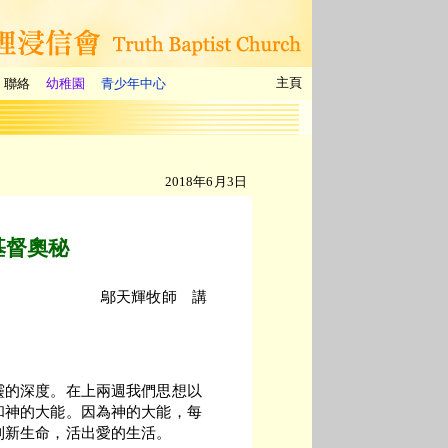
主頁
聯絡
幼稚園
青少年中心
2018年6月3日
基督奧秘
鄔天輝牧師 講
靈的深度。在上兩週我們思想以
和神的大能。因為神的大能，每
到新生命，活出愛的生活。