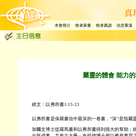
本會簡介
牧者家書
牧者薦讀
信息重溫
屬靈的體會 能力
經文：以弗所書1:15-23
以弗所書是保羅書信中最深的一卷書，“深”是指屬
加爾文博士從羅馬書和以弗所書得到很大的幫助；
出版成書，共有六大冊；史托德博士把以弗所書寫了釋經書“Go