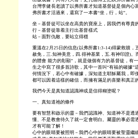
台灣李健長老讀了以弗所書才知道基督徒是個內心
弗所書才活過來，還寫了一本書“坐，行，站”。
坐－基督徒可以坐在高貴的寶座上，因我們有尊貴
行－基督徒靠着主行出基督樣式
站－面對仇敵，要站立得穩
重溫在2月25日的信息(以弗所書1:3-14)得蒙救贖
赦免，三.知神美意，四.得神基業，五.有神印證)。而今次
的體會 能力的彰顯”，就是做個有力的基督徒，有一位失明
生之中寫了很多首詩歌，其中一首叫“有福的確據”
何情況下，若心中有確據，深知道主耶穌屬我，即
都可以因着這樣的確信，而擁有滿足的喜樂和真正
我們今天是真知道認識神或是信得糊塗呢？
一、真知道祂的條件
要有智慧和啟示的靈－我們認識神、知道神不是透
懂、不是教會待久了就一定會明白。屬靈的事必需
才有可能了解！
心中的眼睛要被照明－我們心中的眼睛要被聖靈繼