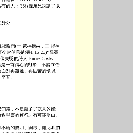
富有的人；倪柝聲弟兄說讀了以
的身分
，五福臨門(一.蒙神接納，二.得神
信息是(弗1:15-23)“屬靈
的詩人 Fanny Cosby 一
這是一首信心的凱歌，不論在任
便面對再艱難、再困苦的環境，
的平安。
過知識，不是聽多了就真的能
透過聖靈的運行才有可能明白、
續不斷的照明、開啟，如此我們