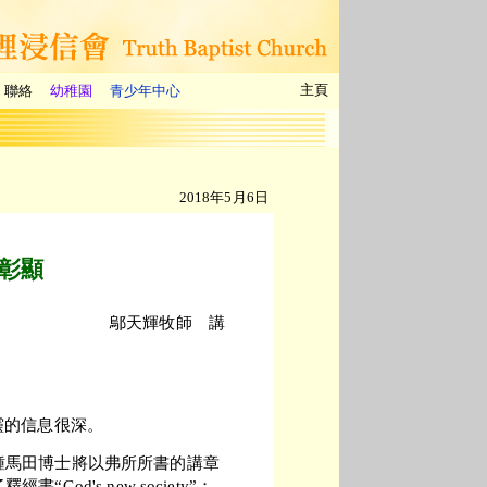
主頁
聯絡
幼稚園
青少年中心
2018年5月6日
的彰顯
鄔天輝牧師 講
靈的信息很深。
鍾馬田博士將以弗所所書的講章
d's new society”；