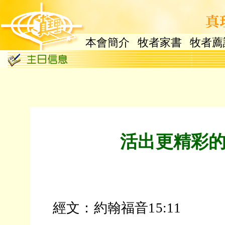
本會簡介
牧者家書
牧者薦
活出更精彩
經文：約翰福音15:11