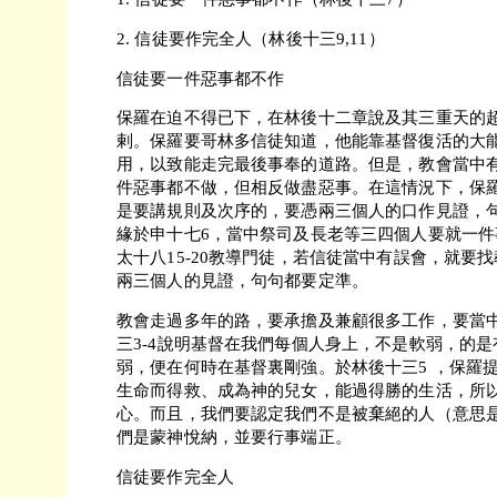
2. 信徒要作完全人（林後十三9,11）
信徒要一件惡事都不作
保羅在迫不得已下，在林後十二章說及其三重天的
剌。保羅要哥林多信徒知道，他能靠基督復活的大
用，以致能走完最後事奉的道路。但是，教會當中
件惡事都不做，但相反做盡惡事。在這情況下，保
是要講規則及次序的，要憑兩三個人的口作見證，
緣於申十七6，當中祭司及長老等三四個人要就一
太十八15-20教導門徒，若信徒當中有誤會，就要
兩三個人的見證，句句都要定準。
教會走過多年的路，要承擔及兼顧很多工作，要當
三3-4說明基督在我們每個人身上，不是軟弱，的
弱，便在何時在基督裏剛強。於林後十三5 ，保羅
生命而得救、成為神的兒女，能過得勝的生活，所
心。而且，我們要認定我們不是被棄絕的人（意思
們是蒙神悅納，並要行事端正。
信徒要作完全人