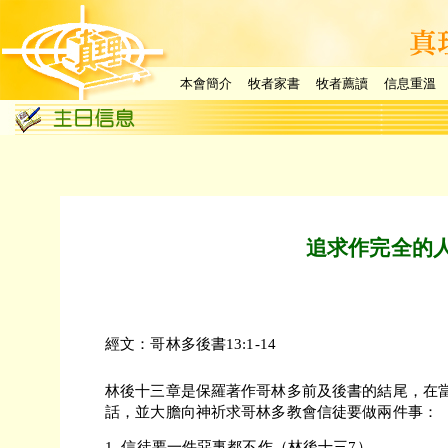
本會簡介
牧者家書
牧者薦讀
信息重溫
追求作完全的
經文：哥林多後書13:1-14
林後十三章是保羅著作哥林多前及後書的結尾，在
話，並大膽向神祈求哥林多教會信徒要做兩件事：
1. 信徒要一件惡事都不作（林後十三7）