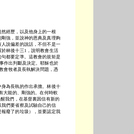
超然經歷，以及他身上的一根
能剛強，並說神的恩典及真理夠
有人說偏差的說話，不但不是一
羅於林後十三1，說明教會生活
句句都要定準。這教會的規矩是
件事作出判斷及決定。耶穌也於
找教會牧者及長執解決問題，憑
中身為長執的作出承擔。林後十
是有大能的、剛強的。在何時軟
提醒我們，在基督裏因信有新的
以我們要省察及試驗自己的信
是報廢了的垃圾），並要認定我