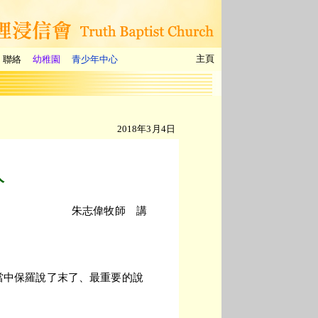
主頁
聯絡
幼稚園
青少年中心
2018年3月4日
人
朱志偉牧師 講
當中保羅說了末了、最重要的說