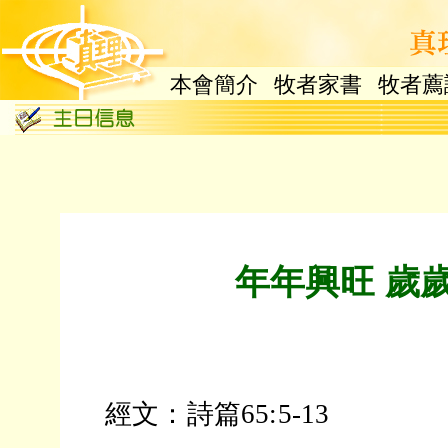
本會簡介
牧者家書
牧者薦
年年興旺 歲
經文：詩篇65:5-13