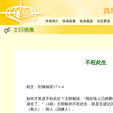
本會簡介
牧者家書
牧者薦讀
信息重溫
不枉此生
經文：約翰福音17:1-4
如何才算是不枉此生？主耶穌說：“我在地上已經榮
成全了。”（4節）主耶穌的不枉此生，就是完成父
（救人）、樹人（訓練人）。