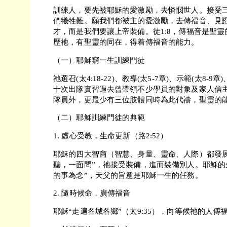
訓練人，要先被耶穌的愛激勵，去憐憫世人。接受
們犧牲難。願我們都被主的愛激勵，去傳福音、見
才，而是我們要讓上帝裝備。徒1:8，傳福音是聖
歷祂，有聖靈的同在，得着傳福音的能力。
（一）耶穌窮一生訓練門徒
祂選召(太4:18-22)、教導(太5-7章)、示範(太8-
十次出隊實習過去曾帶領不少學員的對象及家人信
隊員外，更最少有三位肢體同時為此代禱，聖靈的
（二）耶穌訓練門徒的典範
1. 虛心受教，生命更新（路2:52）
耶穌的四大智商（智慧、身量、靈命、人際）都發展得
聽，一面問”，祂接受裝備，進而裝備別人。耶穌的生
的事為念”，天父的旨意是耶穌一生的任務。
2. 隨時候命，廣傳福音
耶穌“走遍各城各鄉”（太9:35），向等候祂的人