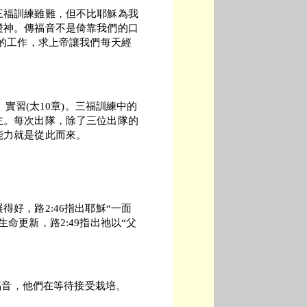
三福訓練雖難，但不比耶穌為我
證神。傳福音不是倚靠我們的口
靈的工作，求上帝讓我們每天經
9章)、實習(太10章)。三福訓練中的
主。每次出隊，除了三位出隊的
能力就是從此而來。
好，路2:46指出耶穌“一面
命更新，路2:49指出祂以“父
傳福音，他們在等待接受栽培。