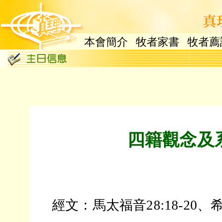
本會簡介
牧者家書
牧者薦
四籍觀念及
經文：馬太福音28:18-20、