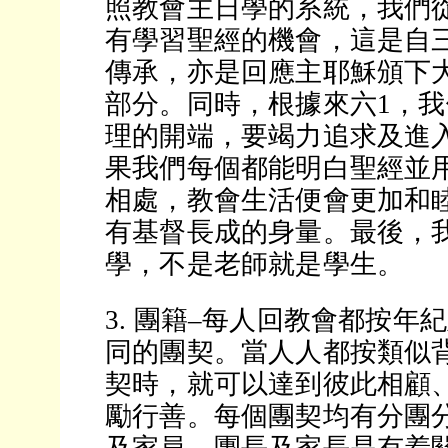
照教會主日學的系統，我們
有學習聖經的機會，這是自
傳承，亦是回應主耶穌頒下
部分。同時，根據來六1，
理的開端，要竭力追求及進
果我們每個都能明白聖經並
相處，教會生活便會更加和
有基督長成的身量。最後，
學，不是老師就是學生。
3. 團籍–每人回教會都按年
同的團契。當人人都按類似
契時，就可以達到彼此相顧
勵行善。每個團契均有分團