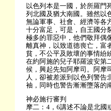
以色列本是一國，於所羅門
列北國及猶大南國。雖然以
無論軍事、社會、經濟等各
十分富足，可是，自王國分
極多的罪惡中，他們敬拜偶
離真神，以致道德喪亡，富
貧，不公平及敗壞的事情紛
在約阿施的兒子耶羅波安第
候，興起先知阿摩司。阿摩
人，卻被差派到以色列警告
袖，同時也警告漸漸墮落的
神必施行審判
摩二：4，6講述不論是北國