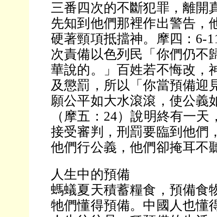
三番四次的不斷犯罪，離開
先知到他們那裡作出警告，
硬著頸項抵擋神。摩四：6-
次責備以色列民「你們仍不
華說的。」百姓若不悔改，
及懲罰，所以「你當預備迎
願公平如大水滾滾，使公義
（摩五：24）說明終有一天
接受審判，刑罰要臨到他們
他們行公義，他們卻掩耳不
人生中的預備
螞蟻夏天積蓄糧食，預備食
牠們懂得預備。中國人也懂