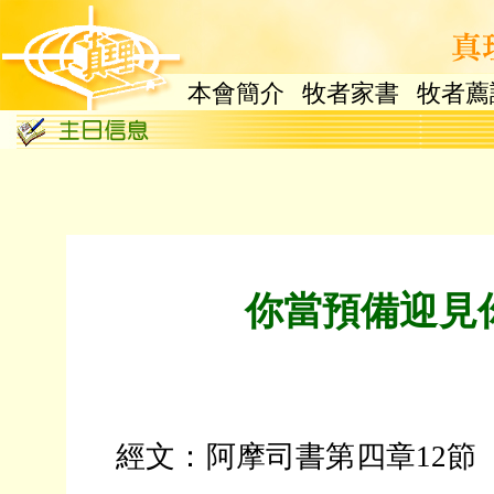
本會簡介
牧者家書
牧者薦
你當預備迎見
經文：阿摩司書第四章12節