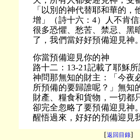
天，所有人都要迎見神，受
「以別的神代替耶和華的，
增」（詩十六：4）人不肯
很多恐懼、愁苦、禁忌、黑
了，我們當好好預備迎見神
你當預備迎見你的神
路十二：13-21記載了耶穌
神問那無知的財主：「今夜
所預備的要歸誰呢？」無知
財產、糧食和貨物，一切都
卻完全忽略了要預備迎見神
醒悟過來，好好的預備迎見
[
]
返回目錄