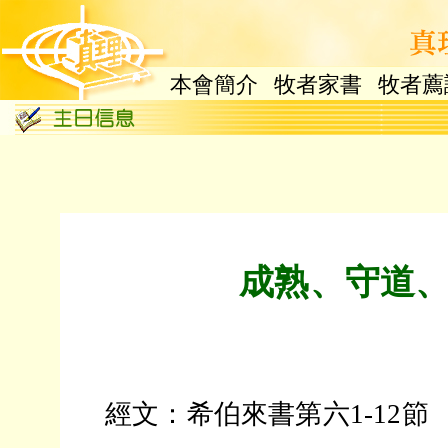
本會簡介
牧者家書
牧者薦
成熟、守道
經文：希伯來書第六1-12節