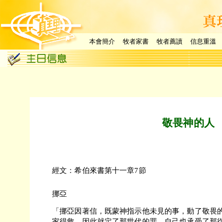
本會簡介
牧者家書
牧者薦讀
信息重溫
敬畏神的人
經文：希伯來書第十一章7節
挪亞
「挪亞因著信，既蒙神指示他未見的事，動了敬畏
家得救。因此就定了那世代的罪，自己也承受了那