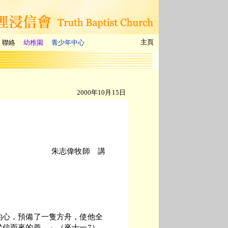
主頁
聯絡
幼稚園
青少年中心
2000年10月15日
朱志偉牧師 講
的心，預備了一隻方舟，使他全
從信而來的義。」（來十一7）