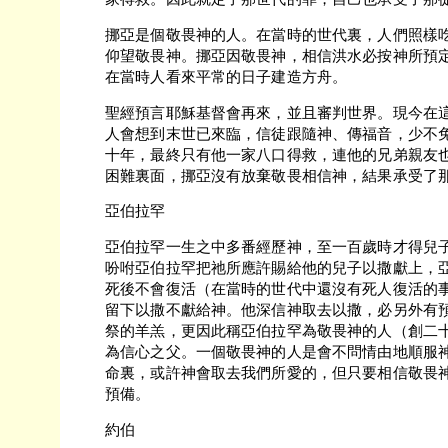
挪亞是個敬畏神的人。在當時的世代裏，人們照樣
仰望敬畏神。挪亞因敬畏神，相信洪水必按神所預
在當時人看來平常的日子建造方舟。
聖經預言耶穌基督會再來，並且審判世界。現今在
人會想到末世已來臨，信徒跟隨神、傳福音，少不
十年，最終只有他一家八口得救，連他的兄弟親友
困難裏面，挪亞沒有放棄敬畏相信神，結果承受了
亞伯拉罕
亞伯拉罕一生之中多番經歷神，至一百歲時才得兒
吩咐亞伯拉罕把祂所應許賜給他的兒子以撒獻上，
死後不會復活（在當時的世代中還沒有死人復活的
留下以撒不獻給神。他深信神取去以撒，必另外有
祭的羊羔，更因此稱亞伯拉罕為敬畏神的人（創二十
為信心之父。一個敬畏神的人是會不問情由地順服
命裏，或許神會取去我們所愛的，但只要相信敬畏
預備。
約伯