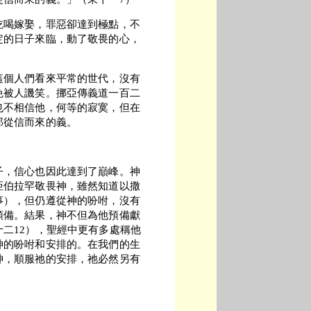
吃喝嫁娶，罪惡卻達到極點，不
定的日子來臨，動了敬畏的心，
這個人們看來平常的世代，沒有
免被人譏笑。挪亞傳義道一百二
也不相信他，何等的寂寞，但在
那從信而來的義。
子，信心也因此達到了巔峰。神
亞伯拉罕敬畏神，雖然知道以撒
事），但仍遵從神的吩咐，沒有
預備。結果，神不但為他預備獻
二12），聖經中更有多處稱他
神的吩咐和安排的。在我們的生
神，順服祂的安排，祂必然另有